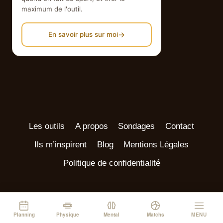
maximum de l'outil.
→
En savoir plus sur moi
Les outils
A propos
Sondages
Contact
Ils m’inspirent
Blog
Mentions Légales
Politique de confidentialité
© 2026 Joueur de Collectif
Planning
Physique
Mental
Matchs
MENU