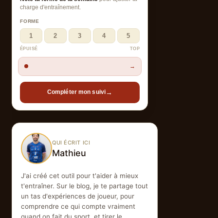
charge d'entraînement.
FORME
1
2
3
4
5
ÉPUISÉ
TOP
→
→
Compléter mon suivi
QUI ÉCRIT ICI
Mathieu
J'ai créé cet outil pour t'aider à mieux
t'entraîner. Sur le blog, je te partage tout
un tas d'expériences de joueur, pour
comprendre ce qui compte vraiment
quand on fait du sport, et tirer le