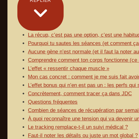
REPLIER
La récup, c’est pas une option, c’est une habitu
Pourquoi tu sautes les séances (et comment ça fi
Aucune gène n’est normale (et il faut la noter au
Comprendre comment ton corps fonctionne (ce q
L’effet « ressentir chaque muscle »
Mon cas concret : comment je me suis fait avoir
L’effet bonus qui n’en est pas un : les perfs qui 
Concrètement, comment tracer ça dans JDC
Questions fréquentes
Combien de séances de récupération par semai
À quoi reconnaître une tension qui va devenir u
Le tracking remplace-t-il un suivi médical ?
Faut-il noter les détails ou juste un mot global ?