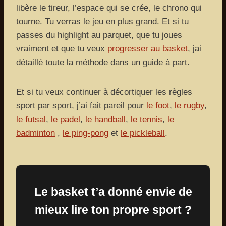
libère le tireur, l’espace qui se crée, le chrono qui
tourne. Tu verras le jeu en plus grand. Et si tu
passes du highlight au parquet, que tu joues
vraiment et que tu veux
progresser au basket
, jai
détaillé toute la méthode dans un guide à part.
Et si tu veux continuer à décortiquer les règles
sport par sport, j’ai fait pareil pour
le foot
,
le rugby
,
le futsal
,
le padel
,
le handball
,
le tennis
,
le
badminton
,
le ping-pong
et
le pickleball
.
Le basket t’a donné envie de
mieux lire ton propre sport ?