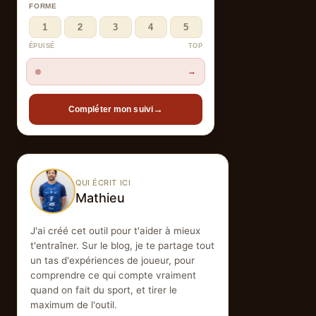
FORME
1
2
3
4
5
ÉPUISÉ
TOP
→
→
Compléter mon suivi
QUI ÉCRIT ICI
Mathieu
J'ai créé cet outil pour t'aider à mieux
t'entraîner. Sur le blog, je te partage tout
un tas d'expériences de joueur, pour
comprendre ce qui compte vraiment
quand on fait du sport, et tirer le
maximum de l'outil.