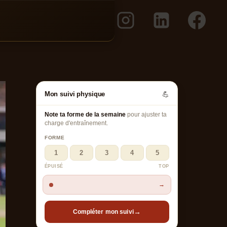
Mon suivi physique
💪
Note ta forme de la semaine
pour ajuster ta
charge d'entraînement.
FORME
1
2
3
4
5
ÉPUISÉ
TOP
→
→
Compléter mon suivi