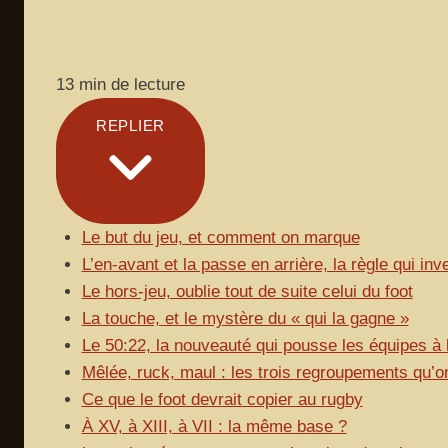
13 min de lecture
REPLIER
Le but du jeu, et comment on marque
L’en-avant et la passe en arrière, la règle qui inve
Le hors-jeu, oublie tout de suite celui du foot
La touche, et le mystère du « qui la gagne »
Le 50:22, la nouveauté qui pousse les équipes à 
Mêlée, ruck, maul : les trois regroupements qu’o
Ce que le foot devrait copier au rugby
À XV, à XIII, à VII : la même base ?