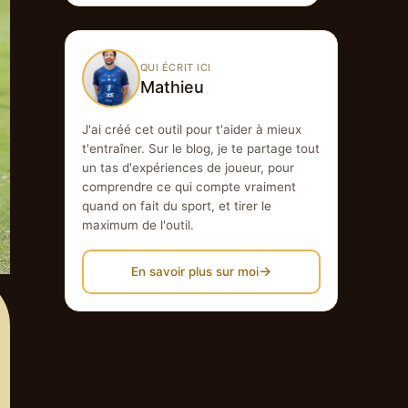
QUI ÉCRIT ICI
Mathieu
J'ai créé cet outil pour t'aider à mieux
t'entraîner. Sur le blog, je te partage tout
un tas d'expériences de joueur, pour
comprendre ce qui compte vraiment
quand on fait du sport, et tirer le
maximum de l'outil.
→
En savoir plus sur moi