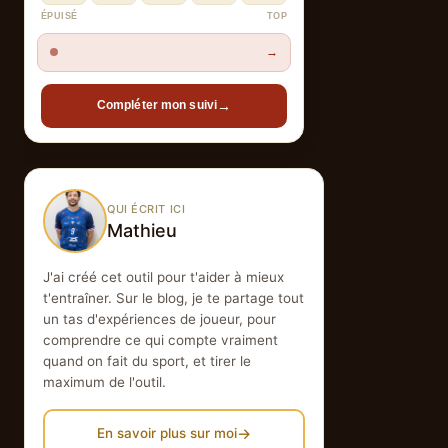
ÉPUISÉ
TOP
→
→
Compléter mon suivi
QUI ÉCRIT ICI
Mathieu
J'ai créé cet outil pour t'aider à mieux
t'entraîner. Sur le blog, je te partage tout
un tas d'expériences de joueur, pour
comprendre ce qui compte vraiment
quand on fait du sport, et tirer le
maximum de l'outil.
→
En savoir plus sur moi