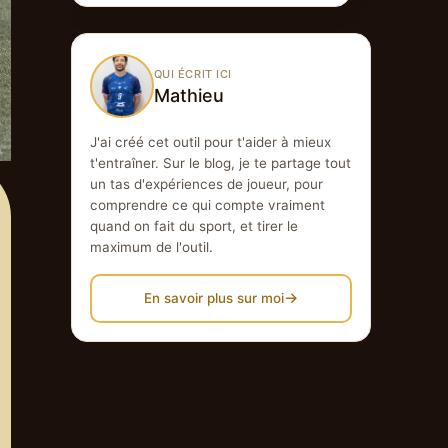
QUI ÉCRIT ICI
Mathieu
J'ai créé cet outil pour t'aider à mieux
t'entraîner. Sur le blog, je te partage tout
un tas d'expériences de joueur, pour
comprendre ce qui compte vraiment
quand on fait du sport, et tirer le
maximum de l'outil.
→
En savoir plus sur moi