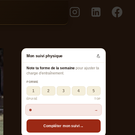
Mon suivi physique
💪
Note ta forme de la semaine
pour ajuster ta
charge d'entraînement.
FORME
1
2
3
4
5
ÉPUISÉ
TOP
→
→
Compléter mon suivi